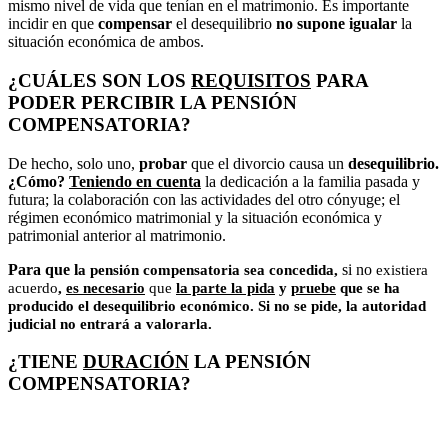
mismo nivel de vida que tenían en el matrimonio. Es importante
incidir en que
compensar
el desequilibrio
no supone igualar
la
situación económica de ambos.
¿CUÁLES SON LOS
REQUISITOS
PARA
PODER PERCIBIR LA PENSIÓN
COMPENSATORIA?
De hecho, solo uno,
probar
que el divorcio causa un
desequilibrio.
¿Cómo?
T
eniendo en cuenta
la dedicación a la familia pasada y
futura; la colaboración con las actividades del otro cónyuge; el
régimen económico matrimonial y la situación económica y
patrimonial anterior al matrimonio.
Para que l
si no
a pensión compensatoria
sea concedida,
existiera
acuerdo
,
es necesario
que
la parte la pida
y
pruebe
que se ha
producido el desequilibrio económico. Si no se pide, la autoridad
judicial no entrará a valorarla.
¿TIENE
DURACIÓN
LA PENSIÓN
COMPENSATORIA?