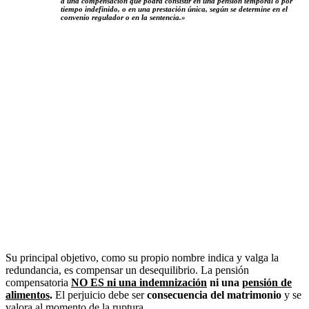
a una compensación que podrá consistir en una pensión temporal o por
tiempo indefinido, o en una prestación única, según se determine en el
convenio regulador o en la sentencia.»
Su principal objetivo, como su propio nombre indica y valga la
redundancia, es compensar un desequilibrio. La pensión
compensatoria
NO ES ni una indemnización
ni una
pensión de
alimentos
.
El perjuicio debe ser
consecuencia del matrimonio
y se
valora al momento de la ruptura.