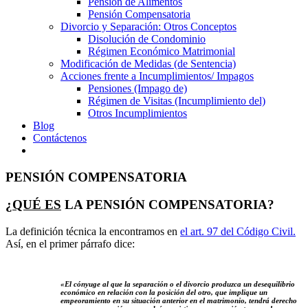
Pensión de Alimentos
Pensión Compensatoria
Divorcio y Separación: Otros Conceptos
Disolución de Condominio
Régimen Económico Matrimonial
Modificación de Medidas (de Sentencia)
Acciones frente a Incumplimientos/ Impagos
Pensiones (Impago de)
Régimen de Visitas (Incumplimiento del)
Otros Incumplimientos
Blog
Contáctenos
PENSIÓN COMPENSATORIA
¿
QUÉ
ES
LA PENSIÓN COMPENSATORIA?
La definición técnica la encontramos en
el art. 97 del Código Civil.
Así, en el primer párrafo dice:
«El cónyuge al que la separación o el divorcio produzca un
desequilibrio
económico
en relación con la posición del
otro, que implique un
empeoramiento
en su situación
anterior
en el matrimonio, tendrá derecho