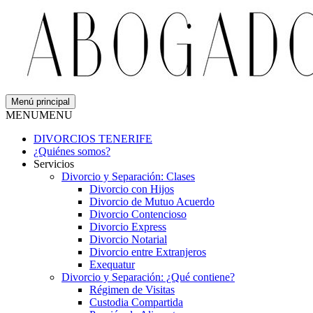
Menú principal
MENU
MENU
DIVORCIOS TENERIFE
¿Quiénes somos?
Servicios
Divorcio y Separación: Clases
Divorcio con Hijos
Divorcio de Mutuo Acuerdo
Divorcio Contencioso
Divorcio Express
Divorcio Notarial
Divorcio entre Extranjeros
Exequatur
Divorcio y Separación: ¿Qué contiene?
Régimen de Visitas
Custodia Compartida