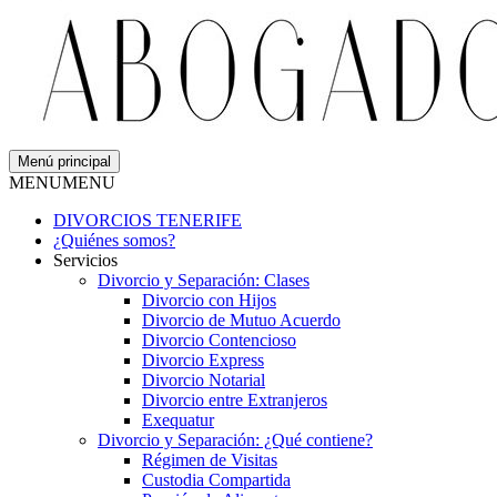
Menú principal
MENU
MENU
DIVORCIOS TENERIFE
¿Quiénes somos?
Servicios
Divorcio y Separación: Clases
Divorcio con Hijos
Divorcio de Mutuo Acuerdo
Divorcio Contencioso
Divorcio Express
Divorcio Notarial
Divorcio entre Extranjeros
Exequatur
Divorcio y Separación: ¿Qué contiene?
Régimen de Visitas
Custodia Compartida