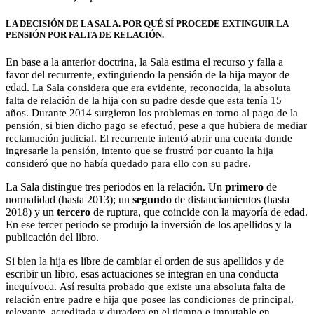
LA DECISIÓN DE LA SALA. POR QUÉ SÍ PROCEDE EXTINGUIR LA
PENSIÓN POR FALTA DE RELACIÓN.
En base a la anterior doctrina, la Sala estima el recurso y falla a
favor del recurrente, extinguiendo la pensión de la hija mayor de
edad.
La Sala considera que era evidente, reconocida, la absoluta
falta de relación de la hija con su padre desde que esta tenía 15
años.
Durante 2014 surgieron los problemas en torno al pago de la
pensión, si bien dicho pago se efectuó, pese a que hubiera de mediar
reclamación judicial.
El recurrente intentó abrir una cuenta donde
ingresarle la pensión, intento que se frustró por cuanto la hija
consideró que no había quedado para ello con su padre.
La Sala distingue tres periodos en la relación. Un
primero
de
normalidad (hasta 2013); un
segundo
de distanciamientos (hasta
2018) y un
tercero
de ruptura, que coincide con la mayoría de edad.
En ese tercer periodo se produjo la inversión de los apellidos y la
publicación del libro.
Si bien la hija es libre de cambiar el orden de sus apellidos y de
escribir un libro, esas actuaciones se integran en una conducta
inequívoca.
Así resulta probado que existe una absoluta falta de
relación entre padre e hija que posee las condiciones de principal,
relevante, acreditada y duradera en el tiempo e imputable en