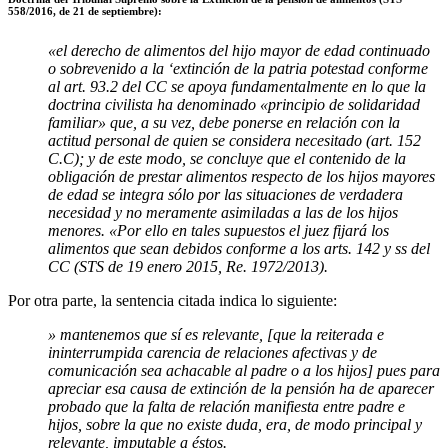
558/2016, de 21 de septiembre):
«el derecho de alimentos del hijo mayor de edad continuado
o sobrevenido a la ‘extinción de la patria potestad conforme
al art. 93.2 del CC se apoya fundamentalmente en lo que la
doctrina civilista ha denominado «principio de solidaridad
familiar» que, a su vez, debe ponerse en relación con la
actitud personal de quien se considera necesitado (art. 152
C.C); y de este modo, se concluye que el contenido de la
obligación de prestar alimentos respecto de los hijos mayores
de edad se integra sólo por las situaciones de verdadera
necesidad y no meramente asimiladas a las de los hijos
menores. «Por ello en tales supuestos el juez fijará los
alimentos que sean debidos conforme a los arts. 142 y ss del
CC (STS de 19 enero 2015, Re. 1972/2013).
Por otra parte, la sentencia citada indica lo siguiente:
» mantenemos que sí es relevante, [que la reiterada e
ininterrumpida carencia de relaciones afectivas y de
comunicación sea achacable al padre o a los hijos] pues para
apreciar esa causa de extinción de la pensión ha de aparecer
probado que la falta de relación manifiesta entre padre e
hijos, sobre la que no existe duda, era, de modo principal y
relevante, imputable a éstos.