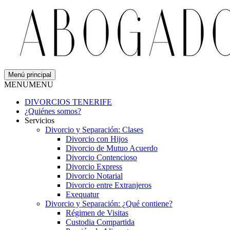
Menú principal
MENU
MENU
DIVORCIOS TENERIFE
¿Quiénes somos?
Servicios
Divorcio y Separación: Clases
Divorcio con Hijos
Divorcio de Mutuo Acuerdo
Divorcio Contencioso
Divorcio Express
Divorcio Notarial
Divorcio entre Extranjeros
Exequatur
Divorcio y Separación: ¿Qué contiene?
Régimen de Visitas
Custodia Compartida