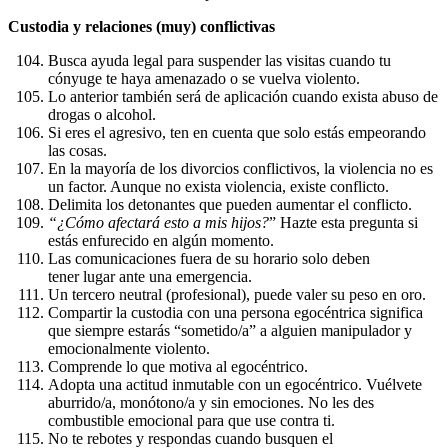
Custodia y relaciones (muy) conflictivas
Busca ayuda legal para suspender las visitas cuando tu
cónyuge te haya amenazado o se vuelva violento.
Lo anterior también será de aplicación cuando exista abuso de
drogas o alcohol.
Si eres el agresivo, ten en cuenta que solo estás empeorando
las cosas.
En la mayoría de los divorcios conflictivos, la violencia no es
un factor. Aunque no exista violencia, existe conflicto.
Delimita los detonantes que pueden aumentar el conflicto.
“¿Cómo afectará esto a mis hijos?
” Hazte esta pregunta si
estás enfurecido en algún momento.
Las comunicaciones fuera de su horario solo deben
tener lugar ante una emergencia.
Un tercero neutral (profesional), puede valer su peso en oro.
Compartir la custodia con una persona egocéntrica significa
que siempre estarás “sometido/a” a alguien manipulador y
emocionalmente violento.
Comprende lo que motiva al egocéntrico.
Adopta una actitud inmutable con un egocéntrico. Vuélvete
aburrido/a, monótono/a y sin emociones. No les des
combustible emocional para que use contra ti.
No te rebotes y respondas cuando busquen el