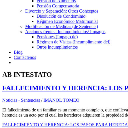
Pensión de Alimentos
Pensión Compensatoria
Divorcio y Separación: Otros Conceptos
Disolución de Condominio
Régimen Económico Matrimonial
Modificación de Medidas (de Sentencia)
Acciones frente a Incumplimientos/ Impagos
Pensiones (Impago de)
Régimen de Visitas (Incumplimiento del)
Otros Incumplimientos
Blog
Contáctenos
AB INTESTATO
FALLECIMIENTO Y HERENCIA: LOS 
Noticias - Sentencias
/
IMANOL TOMEO
El fallecimiento de un familiar es un momento complejo, que conlleva 
herencia es un acto por el cual los herederos adquieren la propiedad d
FALLECIMIENTO Y HERENCIA: LOS PASOS PARA HERED