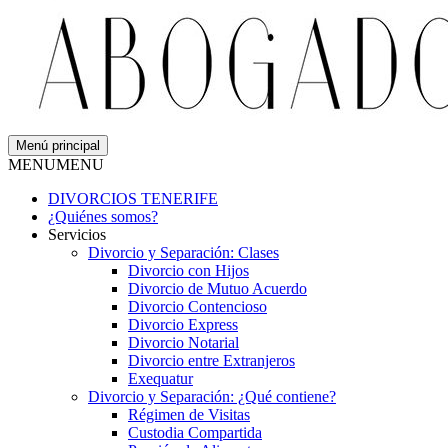
Menú principal
MENU
MENU
DIVORCIOS TENERIFE
¿Quiénes somos?
Servicios
Divorcio y Separación: Clases
Divorcio con Hijos
Divorcio de Mutuo Acuerdo
Divorcio Contencioso
Divorcio Express
Divorcio Notarial
Divorcio entre Extranjeros
Exequatur
Divorcio y Separación: ¿Qué contiene?
Régimen de Visitas
Custodia Compartida