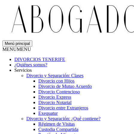
Menú principal
MENU
MENU
DIVORCIOS TENERIFE
¿Quiénes somos?
Servicios
Divorcio y Separación: Clases
Divorcio con Hijos
Divorcio de Mutuo Acuerdo
Divorcio Contencioso
Divorcio Express
Divorcio Notarial
Divorcio entre Extranjeros
Exequatur
Divorcio y Separación: ¿Qué contiene?
Régimen de Visitas
Custodia Compartida