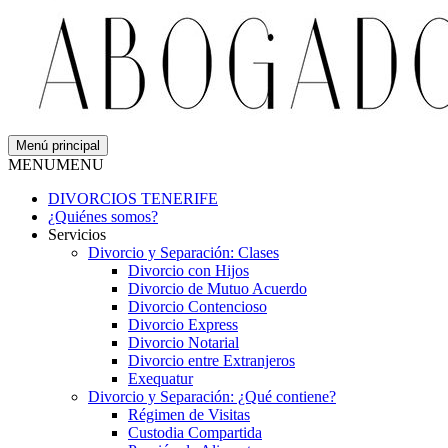
Menú principal
MENU
MENU
DIVORCIOS TENERIFE
¿Quiénes somos?
Servicios
Divorcio y Separación: Clases
Divorcio con Hijos
Divorcio de Mutuo Acuerdo
Divorcio Contencioso
Divorcio Express
Divorcio Notarial
Divorcio entre Extranjeros
Exequatur
Divorcio y Separación: ¿Qué contiene?
Régimen de Visitas
Custodia Compartida