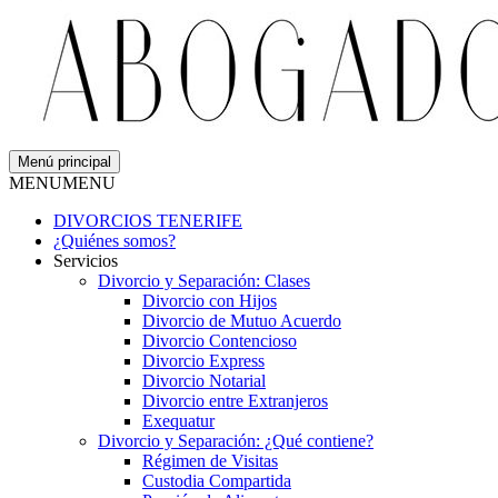
Menú principal
MENU
MENU
DIVORCIOS TENERIFE
¿Quiénes somos?
Servicios
Divorcio y Separación: Clases
Divorcio con Hijos
Divorcio de Mutuo Acuerdo
Divorcio Contencioso
Divorcio Express
Divorcio Notarial
Divorcio entre Extranjeros
Exequatur
Divorcio y Separación: ¿Qué contiene?
Régimen de Visitas
Custodia Compartida