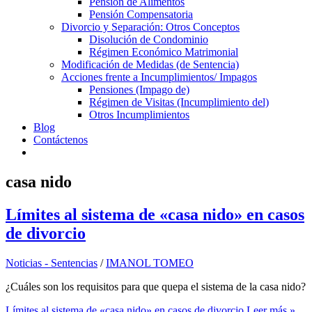
Pensión de Alimentos
Pensión Compensatoria
Divorcio y Separación: Otros Conceptos
Disolución de Condominio
Régimen Económico Matrimonial
Modificación de Medidas (de Sentencia)
Acciones frente a Incumplimientos/ Impagos
Pensiones (Impago de)
Régimen de Visitas (Incumplimiento del)
Otros Incumplimientos
Blog
Contáctenos
casa nido
Límites al sistema de «casa nido» en casos
de divorcio
Noticias - Sentencias
/
IMANOL TOMEO
¿Cuáles son los requisitos para que quepa el sistema de la casa nido?
Límites al sistema de «casa nido» en casos de divorcio
Leer más »