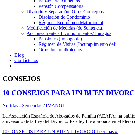
Pensión de Alimentos
Pensión Compensatoria
Divorcio y Separación: Otros Conceptos
Disolución de Condominio
Régimen Económico Matrimonial
Modificación de Medidas (de Sentencia)
Acciones frente a Incumplimientos/ Impagos
Pensiones (Impago de)
Régimen de Visitas (Incumplimiento del)
Otros Incumplimientos
Blog
Contáctenos
CONSEJOS
10 CONSEJOS PARA UN BUEN DIVORC
Noticias - Sentencias
/
IMANOL
La Asociación Española de Abogados de Familia (AEAFA) ha publicado u
aniversario de la Ley del Divorcio. Esta ley fue aprobada en el Pleno
10 CONSEJOS PARA UN BUEN DIVORCIO
Leer más »