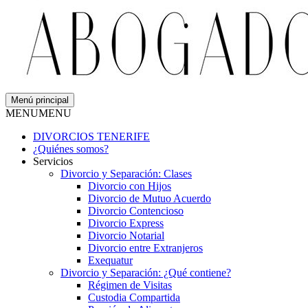
Menú principal
MENU
MENU
DIVORCIOS TENERIFE
¿Quiénes somos?
Servicios
Divorcio y Separación: Clases
Divorcio con Hijos
Divorcio de Mutuo Acuerdo
Divorcio Contencioso
Divorcio Express
Divorcio Notarial
Divorcio entre Extranjeros
Exequatur
Divorcio y Separación: ¿Qué contiene?
Régimen de Visitas
Custodia Compartida