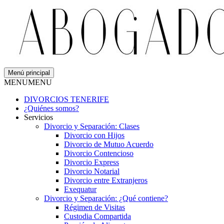
Menú principal
MENU
MENU
DIVORCIOS TENERIFE
¿Quiénes somos?
Servicios
Divorcio y Separación: Clases
Divorcio con Hijos
Divorcio de Mutuo Acuerdo
Divorcio Contencioso
Divorcio Express
Divorcio Notarial
Divorcio entre Extranjeros
Exequatur
Divorcio y Separación: ¿Qué contiene?
Régimen de Visitas
Custodia Compartida