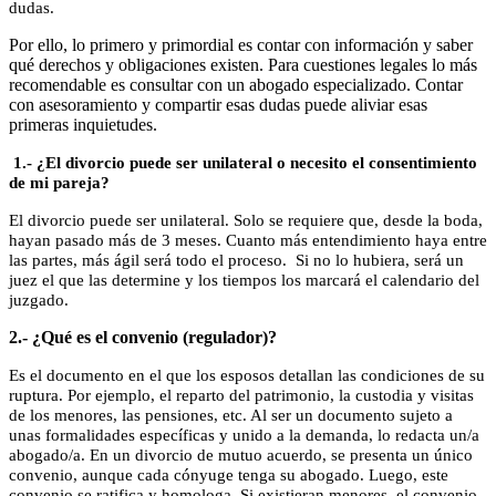
dudas.
Por ello, lo primero y primordial es contar con información y saber
qué derechos y obligaciones existen. Para cuestiones legales lo más
recomendable es consultar con un abogado especializado. Contar
con asesoramiento y compartir esas dudas puede aliviar esas
primeras inquietudes.
1.- ¿El divorcio puede ser unilateral o necesito el consentimiento
de mi pareja?
El divorcio puede ser unilateral. Solo se requiere que, desde la boda,
hayan pasado más de 3 meses. Cuanto más entendimiento haya entre
las partes, más ágil será todo el proceso. Si no lo hubiera, será un
juez el que las determine y los tiempos los marcará el calendario del
juzgado.
2.- ¿Qué es el convenio (regulador)?
Es el documento en el que los esposos detallan las condiciones de su
ruptura. Por ejemplo, el reparto del patrimonio, la custodia y visitas
de los menores, las pensiones, etc. Al ser un documento sujeto a
unas formalidades específicas y unido a la demanda, lo redacta un/a
abogado/a. En un divorcio de mutuo acuerdo, se presenta un único
convenio, aunque cada cónyuge tenga su abogado. Luego, este
convenio se ratifica y homologa. Si existieran menores, el convenio