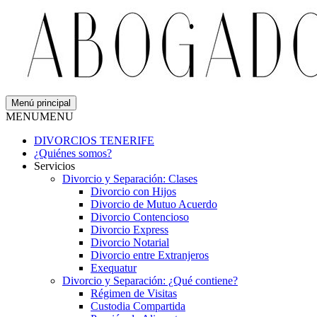
Menú principal
MENU
MENU
DIVORCIOS TENERIFE
¿Quiénes somos?
Servicios
Divorcio y Separación: Clases
Divorcio con Hijos
Divorcio de Mutuo Acuerdo
Divorcio Contencioso
Divorcio Express
Divorcio Notarial
Divorcio entre Extranjeros
Exequatur
Divorcio y Separación: ¿Qué contiene?
Régimen de Visitas
Custodia Compartida