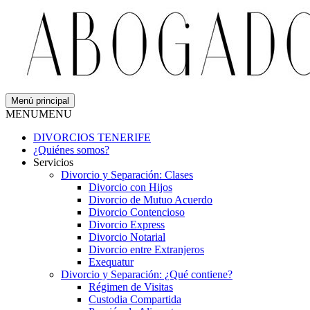
Menú principal
MENU
MENU
DIVORCIOS TENERIFE
¿Quiénes somos?
Servicios
Divorcio y Separación: Clases
Divorcio con Hijos
Divorcio de Mutuo Acuerdo
Divorcio Contencioso
Divorcio Express
Divorcio Notarial
Divorcio entre Extranjeros
Exequatur
Divorcio y Separación: ¿Qué contiene?
Régimen de Visitas
Custodia Compartida