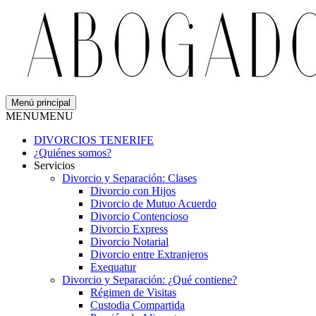
Menú principal
MENU
MENU
DIVORCIOS TENERIFE
¿Quiénes somos?
Servicios
Divorcio y Separación: Clases
Divorcio con Hijos
Divorcio de Mutuo Acuerdo
Divorcio Contencioso
Divorcio Express
Divorcio Notarial
Divorcio entre Extranjeros
Exequatur
Divorcio y Separación: ¿Qué contiene?
Régimen de Visitas
Custodia Compartida