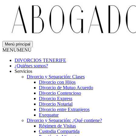
Menú principal
MENU
MENU
DIVORCIOS TENERIFE
¿Quiénes somos?
Servicios
Divorcio y Separación: Clases
Divorcio con Hijos
Divorcio de Mutuo Acuerdo
Divorcio Contencioso
Divorcio Express
Divorcio Notarial
Divorcio entre Extranjeros
Exequatur
Divorcio y Separación: ¿Qué contiene?
Régimen de Visitas
Custodia Compartida