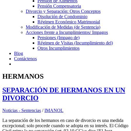
Pensión de Alimentos
Pensión Compensatoria
Divorcio y Separación: Otros Conceptos
Disolución de Condominio
Régimen Económico Matrimonial
Modificación de Medidas (de Sentencia)
Acciones frente a Incumplimientos/ Impagos
Pensiones (Impago de)
Régimen de Visitas (Incumplimiento del)
Otros Incumplimientos
Blog
Contáctenos
HERMANOS
SEPARACIÓN DE HERMANOS EN UN
DIVORCIO
Noticias - Sentencias
/
IMANOL
La separación de los hermanos en caso de divorcio es una medida
excepcional; solo procede cuando se adopta en su interés. El Código
Civil prima la no separación (art. 92.10 CC) y dice “El Juez