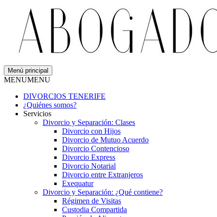
Menú principal
MENU
MENU
DIVORCIOS TENERIFE
¿Quiénes somos?
Servicios
Divorcio y Separación: Clases
Divorcio con Hijos
Divorcio de Mutuo Acuerdo
Divorcio Contencioso
Divorcio Express
Divorcio Notarial
Divorcio entre Extranjeros
Exequatur
Divorcio y Separación: ¿Qué contiene?
Régimen de Visitas
Custodia Compartida