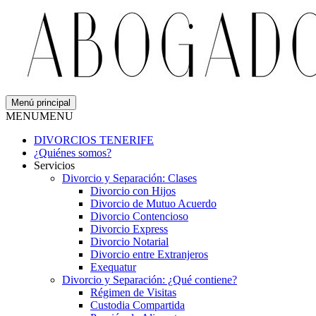
Menú principal
MENU
MENU
DIVORCIOS TENERIFE
¿Quiénes somos?
Servicios
Divorcio y Separación: Clases
Divorcio con Hijos
Divorcio de Mutuo Acuerdo
Divorcio Contencioso
Divorcio Express
Divorcio Notarial
Divorcio entre Extranjeros
Exequatur
Divorcio y Separación: ¿Qué contiene?
Régimen de Visitas
Custodia Compartida