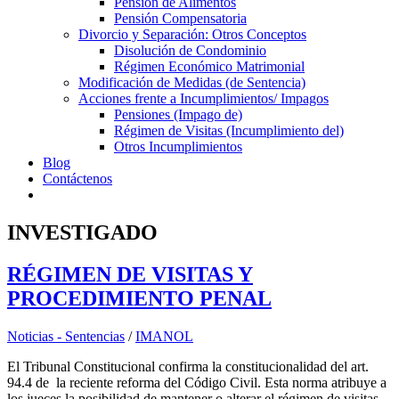
Pensión de Alimentos
Pensión Compensatoria
Divorcio y Separación: Otros Conceptos
Disolución de Condominio
Régimen Económico Matrimonial
Modificación de Medidas (de Sentencia)
Acciones frente a Incumplimientos/ Impagos
Pensiones (Impago de)
Régimen de Visitas (Incumplimiento del)
Otros Incumplimientos
Blog
Contáctenos
INVESTIGADO
RÉGIMEN DE VISITAS Y
PROCEDIMIENTO PENAL
Noticias - Sentencias
/
IMANOL
El Tribunal Constitucional confirma la constitucionalidad del art.
94.4 de la reciente reforma del Código Civil. Esta norma atribuye a
los jueces la posibilidad de mantener o alterar el régimen de visitas