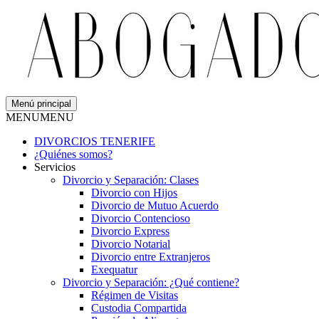
Menú principal
MENU
MENU
DIVORCIOS TENERIFE
¿Quiénes somos?
Servicios
Divorcio y Separación: Clases
Divorcio con Hijos
Divorcio de Mutuo Acuerdo
Divorcio Contencioso
Divorcio Express
Divorcio Notarial
Divorcio entre Extranjeros
Exequatur
Divorcio y Separación: ¿Qué contiene?
Régimen de Visitas
Custodia Compartida