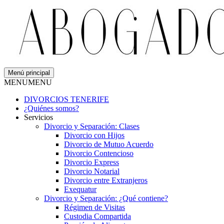
Menú principal
MENU
MENU
DIVORCIOS TENERIFE
¿Quiénes somos?
Servicios
Divorcio y Separación: Clases
Divorcio con Hijos
Divorcio de Mutuo Acuerdo
Divorcio Contencioso
Divorcio Express
Divorcio Notarial
Divorcio entre Extranjeros
Exequatur
Divorcio y Separación: ¿Qué contiene?
Régimen de Visitas
Custodia Compartida