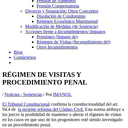
Pensión de Alimentos
Pensión Compensatoria
Divorcio y Separación: Otros Conceptos
Disolución de Condominio
Régimen Económico Matrimonial
Modificación de Medidas (de Sentencia)
Acciones frente a Incumplimientos/ Impagos
Pensiones (Impago de)
Régimen de Visitas (Incumplimiento del)
Otros Incumplimientos
Blog
Contáctenos
RÉGIMEN DE VISITAS Y
PROCEDIMIENTO PENAL
/
Noticias - Sentencias
/ Por
IMANOL
El Tribunal Constitucional
confirma la constitucionalidad del art.
94.4 de
la reciente reforma del Código Civil.
Esta norma atribuye a
los jueces la posibilidad de mantener o alterar el régimen de visitas
en los casos en que uno de los progenitores esté siendo investigado
en un procedimiento penal.