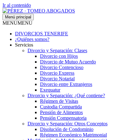
Ir al contenido
Menú principal
MENU
MENU
DIVORCIOS TENERIFE
¿Quiénes somos?
Servicios
Divorcio y Separación: Clases
Divorcio con Hijos
Divorcio de Mutuo Acuerdo
Divorcio Contencioso
Divorcio Express
Divorcio Notarial
Divorcio entre Extranjeros
Exequatur
Divorcio y Separación: ¿Qué contiene?
Régimen de Visitas
Custodia Compartida
Pensión de Alimentos
Pensión Compensatoria
Divorcio y Separación: Otros Conceptos
Disolución de Condominio
Régimen Económico Matrimonial