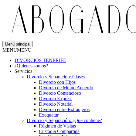
Menú principal
MENU
MENU
DIVORCIOS TENERIFE
¿Quiénes somos?
Servicios
Divorcio y Separación: Clases
Divorcio con Hijos
Divorcio de Mutuo Acuerdo
Divorcio Contencioso
Divorcio Express
Divorcio Notarial
Divorcio entre Extranjeros
Exequatur
Divorcio y Separación: ¿Qué contiene?
Régimen de Visitas
Custodia Compartida