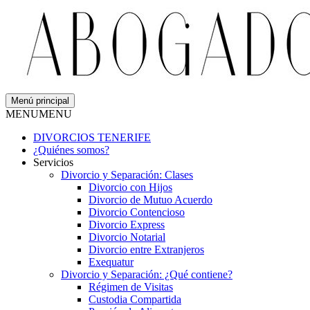
Menú principal
MENU
MENU
DIVORCIOS TENERIFE
¿Quiénes somos?
Servicios
Divorcio y Separación: Clases
Divorcio con Hijos
Divorcio de Mutuo Acuerdo
Divorcio Contencioso
Divorcio Express
Divorcio Notarial
Divorcio entre Extranjeros
Exequatur
Divorcio y Separación: ¿Qué contiene?
Régimen de Visitas
Custodia Compartida