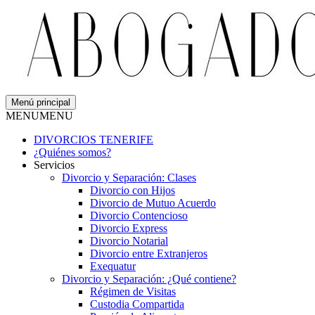
Menú principal
MENU
MENU
DIVORCIOS TENERIFE
¿Quiénes somos?
Servicios
Divorcio y Separación: Clases
Divorcio con Hijos
Divorcio de Mutuo Acuerdo
Divorcio Contencioso
Divorcio Express
Divorcio Notarial
Divorcio entre Extranjeros
Exequatur
Divorcio y Separación: ¿Qué contiene?
Régimen de Visitas
Custodia Compartida