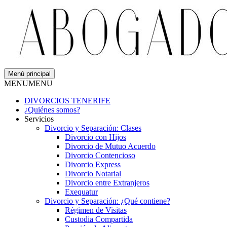
Menú principal
MENU
MENU
DIVORCIOS TENERIFE
¿Quiénes somos?
Servicios
Divorcio y Separación: Clases
Divorcio con Hijos
Divorcio de Mutuo Acuerdo
Divorcio Contencioso
Divorcio Express
Divorcio Notarial
Divorcio entre Extranjeros
Exequatur
Divorcio y Separación: ¿Qué contiene?
Régimen de Visitas
Custodia Compartida