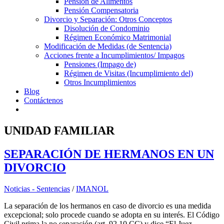
Pensión de Alimentos
Pensión Compensatoria
Divorcio y Separación: Otros Conceptos
Disolución de Condominio
Régimen Económico Matrimonial
Modificación de Medidas (de Sentencia)
Acciones frente a Incumplimientos/ Impagos
Pensiones (Impago de)
Régimen de Visitas (Incumplimiento del)
Otros Incumplimientos
Blog
Contáctenos
UNIDAD FAMILIAR
SEPARACIÓN DE HERMANOS EN UN
DIVORCIO
Noticias - Sentencias
/
IMANOL
La separación de los hermanos en caso de divorcio es una medida
excepcional; solo procede cuando se adopta en su interés. El Código
Civil prima la no separación (art. 92.10 CC) y dice “El Juez