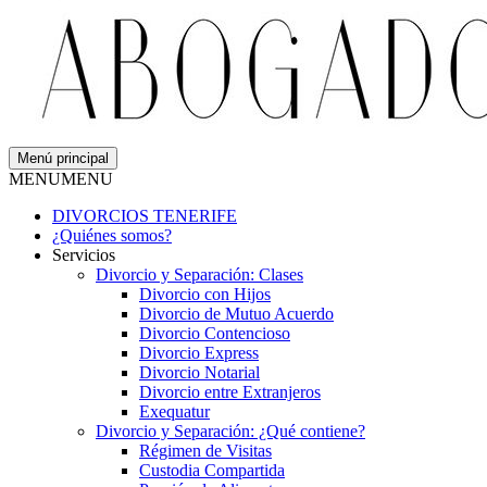
Menú principal
MENU
MENU
DIVORCIOS TENERIFE
¿Quiénes somos?
Servicios
Divorcio y Separación: Clases
Divorcio con Hijos
Divorcio de Mutuo Acuerdo
Divorcio Contencioso
Divorcio Express
Divorcio Notarial
Divorcio entre Extranjeros
Exequatur
Divorcio y Separación: ¿Qué contiene?
Régimen de Visitas
Custodia Compartida