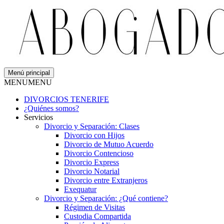
Menú principal
MENU
MENU
DIVORCIOS TENERIFE
¿Quiénes somos?
Servicios
Divorcio y Separación: Clases
Divorcio con Hijos
Divorcio de Mutuo Acuerdo
Divorcio Contencioso
Divorcio Express
Divorcio Notarial
Divorcio entre Extranjeros
Exequatur
Divorcio y Separación: ¿Qué contiene?
Régimen de Visitas
Custodia Compartida