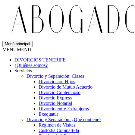
Menú principal
MENU
MENU
DIVORCIOS TENERIFE
¿Quiénes somos?
Servicios
Divorcio y Separación: Clases
Divorcio con Hijos
Divorcio de Mutuo Acuerdo
Divorcio Contencioso
Divorcio Express
Divorcio Notarial
Divorcio entre Extranjeros
Exequatur
Divorcio y Separación: ¿Qué contiene?
Régimen de Visitas
Custodia Compartida