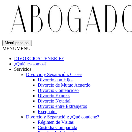
Menú principal
MENU
MENU
DIVORCIOS TENERIFE
¿Quiénes somos?
Servicios
Divorcio y Separación: Clases
Divorcio con Hijos
Divorcio de Mutuo Acuerdo
Divorcio Contencioso
Divorcio Express
Divorcio Notarial
Divorcio entre Extranjeros
Exequatur
Divorcio y Separación: ¿Qué contiene?
Régimen de Visitas
Custodia Compartida