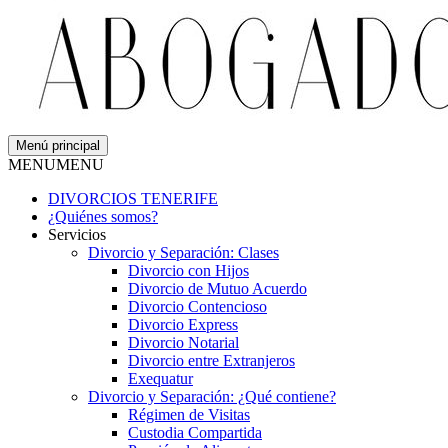
Menú principal
MENU
MENU
DIVORCIOS TENERIFE
¿Quiénes somos?
Servicios
Divorcio y Separación: Clases
Divorcio con Hijos
Divorcio de Mutuo Acuerdo
Divorcio Contencioso
Divorcio Express
Divorcio Notarial
Divorcio entre Extranjeros
Exequatur
Divorcio y Separación: ¿Qué contiene?
Régimen de Visitas
Custodia Compartida