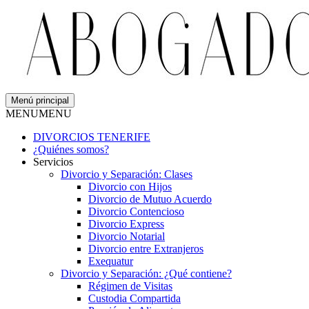
Menú principal
MENU
MENU
DIVORCIOS TENERIFE
¿Quiénes somos?
Servicios
Divorcio y Separación: Clases
Divorcio con Hijos
Divorcio de Mutuo Acuerdo
Divorcio Contencioso
Divorcio Express
Divorcio Notarial
Divorcio entre Extranjeros
Exequatur
Divorcio y Separación: ¿Qué contiene?
Régimen de Visitas
Custodia Compartida