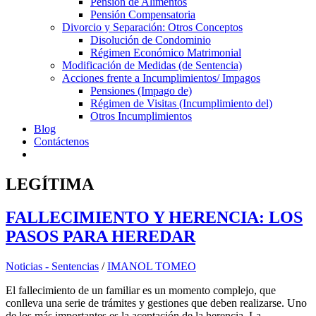
Pensión de Alimentos
Pensión Compensatoria
Divorcio y Separación: Otros Conceptos
Disolución de Condominio
Régimen Económico Matrimonial
Modificación de Medidas (de Sentencia)
Acciones frente a Incumplimientos/ Impagos
Pensiones (Impago de)
Régimen de Visitas (Incumplimiento del)
Otros Incumplimientos
Blog
Contáctenos
LEGÍTIMA
FALLECIMIENTO Y HERENCIA: LOS
PASOS PARA HEREDAR
Noticias - Sentencias
/
IMANOL TOMEO
El fallecimiento de un familiar es un momento complejo, que
conlleva una serie de trámites y gestiones que deben realizarse. Uno
de los más importantes es la aceptación de la herencia. La