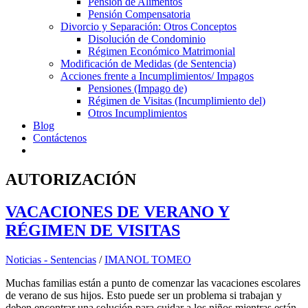
Pensión de Alimentos
Pensión Compensatoria
Divorcio y Separación: Otros Conceptos
Disolución de Condominio
Régimen Económico Matrimonial
Modificación de Medidas (de Sentencia)
Acciones frente a Incumplimientos/ Impagos
Pensiones (Impago de)
Régimen de Visitas (Incumplimiento del)
Otros Incumplimientos
Blog
Contáctenos
AUTORIZACIÓN
VACACIONES DE VERANO Y
RÉGIMEN DE VISITAS
Noticias - Sentencias
/
IMANOL TOMEO
Muchas familias están a punto de comenzar las vacaciones escolares
de verano de sus hijos. Esto puede ser un problema si trabajan y
deben encontrar una solución para cuidar a los niños mientras están