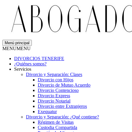
Menú principal
MENU
MENU
DIVORCIOS TENERIFE
¿Quiénes somos?
Servicios
Divorcio y Separación: Clases
Divorcio con Hijos
Divorcio de Mutuo Acuerdo
Divorcio Contencioso
Divorcio Express
Divorcio Notarial
Divorcio entre Extranjeros
Exequatur
Divorcio y Separación: ¿Qué contiene?
Régimen de Visitas
Custodia Compartida