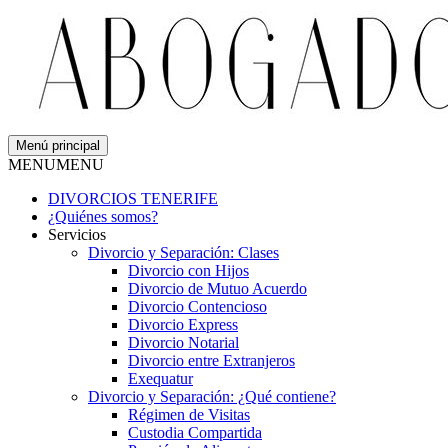
Menú principal
MENU
MENU
DIVORCIOS TENERIFE
¿Quiénes somos?
Servicios
Divorcio y Separación: Clases
Divorcio con Hijos
Divorcio de Mutuo Acuerdo
Divorcio Contencioso
Divorcio Express
Divorcio Notarial
Divorcio entre Extranjeros
Exequatur
Divorcio y Separación: ¿Qué contiene?
Régimen de Visitas
Custodia Compartida