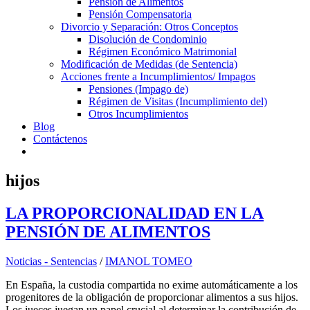
Pensión de Alimentos
Pensión Compensatoria
Divorcio y Separación: Otros Conceptos
Disolución de Condominio
Régimen Económico Matrimonial
Modificación de Medidas (de Sentencia)
Acciones frente a Incumplimientos/ Impagos
Pensiones (Impago de)
Régimen de Visitas (Incumplimiento del)
Otros Incumplimientos
Blog
Contáctenos
hijos
LA PROPORCIONALIDAD EN LA
PENSIÓN DE ALIMENTOS
Noticias - Sentencias
/
IMANOL TOMEO
En España, la custodia compartida no exime automáticamente a los
progenitores de la obligación de proporcionar alimentos a sus hijos.
Los jueces juegan un papel crucial al determinar la contribución de